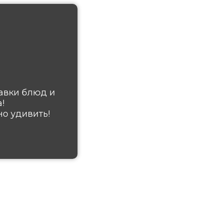
авки блюд и
!
о удивить!