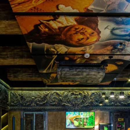
Сайт на обслуживании!
Повышаем возможности и удобство
доставки блюд и напитков из нашего
ресторана!
Ждем вас на нашем сайте, чтобы
приятно удивить!
До скорых встреч!